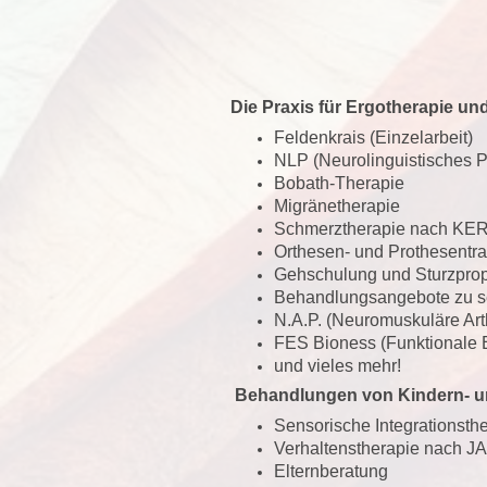
Die Praxis für Ergotherapie un
Feldenkrais (Einzelarbeit)
NLP (Neurolinguistisches 
Bobath-Therapie
Migränetherapie
Schmerztherapie nach KE
Orthesen- und Prothesentra
Gehschulung und Sturzpro
Behandlungsangebote zu se
N.A.P. (Neuromuskuläre Arth
FES Bioness (Funktionale E
und vieles mehr!
Behandlungen von Kindern- u
Sensorische Integrationsthe
Verhaltenstherapie nach 
Elternberatung