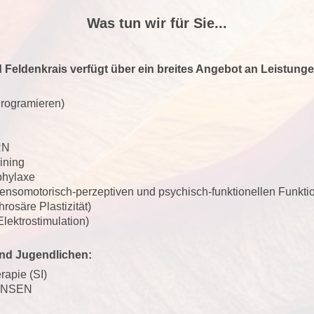
Was tun wir für Sie...
d Feldenkrais verfügt über ein breites Angebot an Leistunge
Programieren)
RN
ining
phylaxe
nsomotorisch-perzeptiven und psychisch-funktionellen Funkt
rosäre Plastizität)
lektrostimulation)
nd Jugendlichen:
rapie (SI)
JANSEN