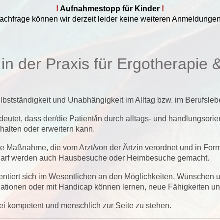
!
Aufnahmestopp für Kinder
!
chfrage können wir derzeit leider keine weiteren Anmeldunge
n der Praxis für Ergotherapie 
bstständigkeit und Unabhängigkeit im Alltag bzw. im Berufsleben
tet, dass der/die Patient/in durch alltags- und handlungsorient
alten oder erweitern kann.
he Maßnahme, die vom Arzt/von der Ärtzin verordnet und in Form 
Bedarf werden auch Hausbesuche oder Heimbesuche gemacht.
ientiert sich im Wesentlichen an den Möglichkeiten, Wünschen 
uationen oder mit Handicap können lernen, neue Fähigkeiten und
bei kompetent und menschlich zur Seite zu stehen.